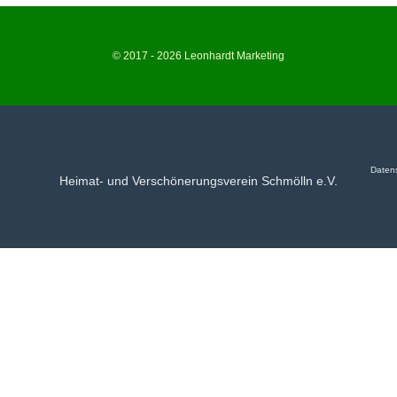
© 2017 - 2026 Leonhardt Marketing
Daten
Heimat- und Verschönerungsverein Schmölln e.V.